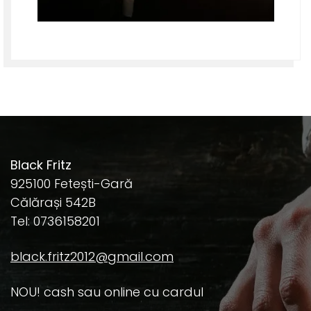
Black Fritz
925100 Fetești-Gară
Călărași 542B
Tel: 0736158201
black.fritz2012@gmail.com
NOU! cash sau online cu cardul